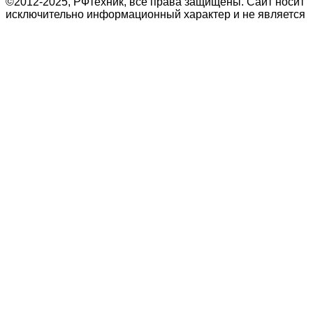
©2012-2025, РФтехник, все права защищены. Сайт носит
исключительно информационный характер и не является
публичной офертой, определяемой положениями Статьи
437 Гражданского кодекса Российской Федерации. В
связи с этим просьба уточнять цены в офисе или по
телефону.
Поиск
Кондиционирование
системы настенного типа
Мобильные кондиционеры
Бытовые кондиционеры
Сплит
Мульти сплит
Тепловые насосы воздух
Тепловые насосы
Бытовая приточная вентиляция
вытяжные установки
Компактные моноблочные приточные
Мульти сплит
системы
системы свободной компоновки
Корзина