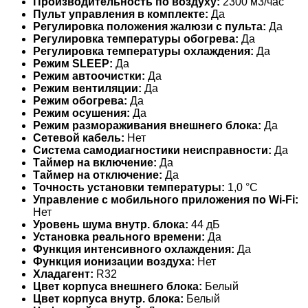
Производительность по воздуху:
2300 м3/час
Пульт управления в комплекте:
Да
Регулировка положения жалюзи с пульта:
Да
Регулировка температуры обогрева:
Да
Регулировка температуры охлаждения:
Да
Режим SLEEP:
Да
Режим автоочистки:
Да
Режим вентиляции:
Да
Режим обогрева:
Да
Режим осушения:
Да
Режим размораживания внешнего блока:
Да
Сетевой кабель:
Нет
Система самодиагностики неисправности:
Да
Таймер на включение:
Да
Таймер на отключение:
Да
Точность установки температуры:
1,0 °С
Управление c мобильного приложения по Wi-Fi:
Нет
Уровень шума внутр. блока:
44 дБ
Установка реального времени:
Да
Функция интенсивного охлаждения:
Да
Функция ионизации воздуха:
Нет
Хладагент:
R32
Цвет корпуса внешнего блока:
Белый
Цвет корпуса внутр. блока:
Белый