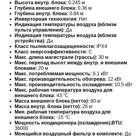
Высота внутр. блока:
0.245 м
Глубина внешнего блока:
0.36 м
Глубина внутр. блока:
0.84 м
Инверторная технология:
Нет
Индикация температуры воздуха (вблизи
пульта управления):
Да
Индикация температуры воздуха (вблизи
устройства):
Да
Класс пылевлагозащищенности:
IPX4
Класс энергоэффективности:
C
Макс. длина магистрали (трассы):
30 м
Макс. перепад высот между внутр. и внешним
блоками:
20 м
Макс. потребляемая мощность:
6.1 кВт
Макс. производительность обогрева:
12 кВт
Макс. производительность охлаждения:
10.5 кВт
Макс. рабочая температура воздуха для
внешнего блока:
43 °С
Масса внешнего блока (нетто):
60 кг
Масса внутр. блока (нетто):
26 кг
Мин. рабочая температура воздуха для
внешнего блока:
-15 °С
Мощность кондиционера (охлаждение),BTU:
36000
Моющийся воздушный фильтр в комплекте:
Да