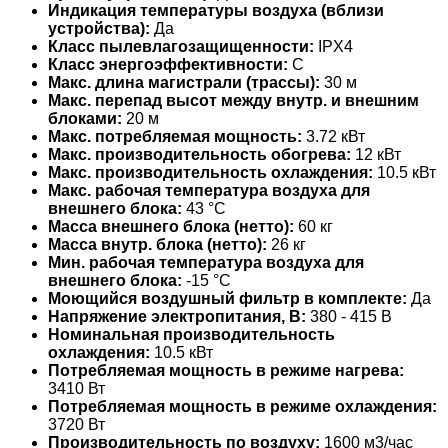
Индикация температуры воздуха (вблизи
устройства):
Да
Класс пылевлагозащищенности:
IPX4
Класс энергоэффективности:
C
Макс. длина магистрали (трассы):
30 м
Макс. перепад высот между внутр. и внешним
блоками:
20 м
Макс. потребляемая мощность:
3.72 кВт
Макс. производительность обогрева:
12 кВт
Макс. производительность охлаждения:
10.5 кВт
Макс. рабочая температура воздуха для
внешнего блока:
43 °С
Масса внешнего блока (нетто):
60 кг
Масса внутр. блока (нетто):
26 кг
Мин. рабочая температура воздуха для
внешнего блока:
-15 °С
Моющийся воздушный фильтр в комплекте:
Да
Напряжение электропитания, В:
380 - 415 В
Номинальная производительность
охлаждения:
10.5 кВт
Потребляемая мощность в режиме нагрева:
3410 Вт
Потребляемая мощность в режиме охлаждения:
3720 Вт
Производительность по воздуху:
1600 м3/час