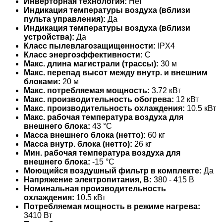
Инверторная технология:
Нет
Индикация температуры воздуха (вблизи
пульта управления):
Да
Индикация температуры воздуха (вблизи
устройства):
Да
Класс пылевлагозащищенности:
IPX4
Класс энергоэффективности:
C
Макс. длина магистрали (трассы):
30 м
Макс. перепад высот между внутр. и внешним
блоками:
20 м
Макс. потребляемая мощность:
3.72 кВт
Макс. производительность обогрева:
12 кВт
Макс. производительность охлаждения:
10.5 кВт
Макс. рабочая температура воздуха для
внешнего блока:
43 °С
Масса внешнего блока (нетто):
60 кг
Масса внутр. блока (нетто):
26 кг
Мин. рабочая температура воздуха для
внешнего блока:
-15 °С
Моющийся воздушный фильтр в комплекте:
Да
Напряжение электропитания, В:
380 - 415 В
Номинальная производительность
охлаждения:
10.5 кВт
Потребляемая мощность в режиме нагрева:
3410 Вт