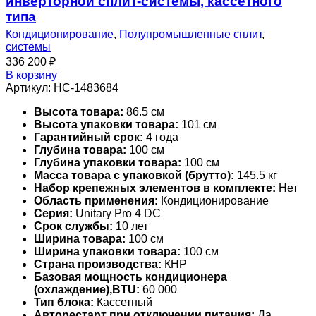
инверторной сплит-системы, кассетного
типа
Кондиционирование
,
Полупромышленные сплит
,
системы
336 200
₽
В корзину
Артикул:
НС-1483684
Высота товара:
86.5 см
Высота упаковки товара:
101 см
Гарантийный срок:
4 года
Глубина товара:
100 см
Глубина упаковки товара:
100 см
Масса товара с упаковкой (брутто):
145.5 кг
Набор крепежных элементов в комплекте:
Нет
Область применения:
Кондиционирование
Серия:
Unitary Pro 4 DC
Срок службы:
10 лет
Ширина товара:
100 см
Ширина упаковки товара:
100 см
Страна производства:
КНР
Базовая мощность кондиционера
(охлаждение),BTU:
60 000
Тип блока:
Кассетный
Авторестарт при отключении питания:
Да