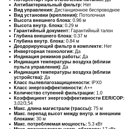
Антибактериальный фильтр:
Нет
Вид управления:
Дистанционное беспроводное
Вид установки (крепления):
Потолочная
Высота внешнего блока:
0.96 м
Высота внутр. блока:
0.29 м
Гарантийный документ:
Гарантийный талон
Глубина внешнего блока:
0.37 м
Глубина внутр. блока:
0.84 м
Деодорирующий фильтр в комплекте:
Нет
Инверторная технология:
Да
Индикация режимов работы:
Да
Индикация температуры воздуха (вблизи
пульта управления):
Да
Индикация температуры воздуха (вблизи
устройства):
Да
Класс пылевлагозащищенности:
IPX0
Класс энергоэффективности:
A++
Количество ступеней фильтрации:
1.0
Коэффициент энергоэффективности EER/COP:
3,02/3,54
Макс. длина магистрали (трассы):
75 м
Макс. перепад высот между внутр. и внешним
блоками:
30 м
Макс. потребляемая мощность:
5.3 кВт