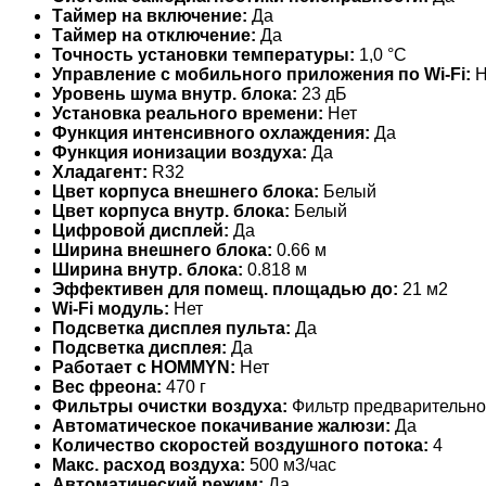
Таймер на включение:
Да
Таймер на отключение:
Да
Точность установки температуры:
1,0 °С
Управление c мобильного приложения по Wi-Fi:
Н
Уровень шума внутр. блока:
23 дБ
Установка реального времени:
Нет
Функция интенсивного охлаждения:
Да
Функция ионизации воздуха:
Да
Хладагент:
R32
Цвет корпуса внешнего блока:
Белый
Цвет корпуса внутр. блока:
Белый
Цифровой дисплей:
Да
Ширина внешнего блока:
0.66 м
Ширина внутр. блока:
0.818 м
Эффективен для помещ. площадью до:
21 м2
Wi-Fi модуль:
Нет
Подсветка дисплея пульта:
Да
Подсветка дисплея:
Да
Работает с HOMMYN:
Нет
Вес фреона:
470 г
Фильтры очистки воздуха:
Фильтр предварительно
Автоматическое покачивание жалюзи:
Да
Количество скоростей воздушного потока:
4
Макс. расход воздуха:
500 м3/час
Автоматический режим:
Да