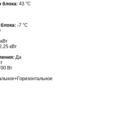
 блока:
43 °С
 блока:
-7 °С
0
 кВт
2.25 кВт
ления:
Да
т
00 Вт
альное+Горизонтальное