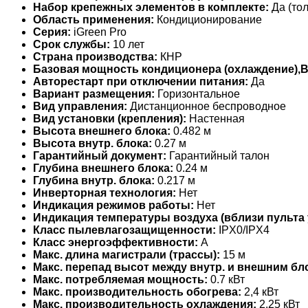
Набор крепежных элементов в комплекте:
Да (тол
Область применения:
Кондиционирование
Серия:
iGreen Pro
Срок службы:
10 лет
Страна производства:
КНР
Базовая мощность кондиционера (охлаждение),
Авторестарт при отключении питания:
Да
Вариант размещения:
Горизонтальное
Вид управления:
Дистанционное беспроводное
Вид установки (крепления):
Настенная
Высота внешнего блока:
0.482 м
Высота внутр. блока:
0.27 м
Гарантийный документ:
Гарантийный талон
Глубина внешнего блока:
0.24 м
Глубина внутр. блока:
0.217 м
Инверторная технология:
Нет
Индикация режимов работы:
Нет
Индикация температуры воздуха (вблизи пульта 
Класс пылевлагозащищенности:
IPX0/IPX4
Класс энергоэффективности:
A
Макс. длина магистрали (трассы):
15 м
Макс. перепад высот между внутр. и внешним бл
Макс. потребляемая мощность:
0.7 кВт
Макс. производительность обогрева:
2,4 кВт
Макс. производительность охлаждения:
2.25 кВт