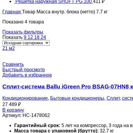
Решетка наружная SHUFT PG 100
411
₽
Главная
Товар Масса внутр. блока (нетто)
7.7 кг
Показано 4 товара
Показать фильтры
Показать
9
12
18
24
21 м2
Сравнить
Быстрый просмотр
Добавить в избранное
Сплит-система Ballu iGreen Pro BSAG-07HN8 
Кондиционирование
,
Бытовые кондиционеры
,
Сплит
,
сист
27 489
₽
В корзину
Артикул:
НС-1478062
Гарантийный срок:
5 лет на компрессор, 3 года на 
Масса товара с упаковкой (брутто):
32.7 кг