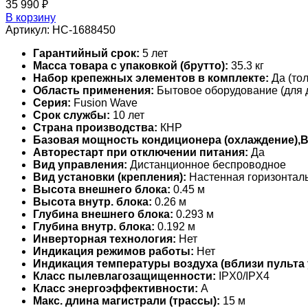
35 990
₽
В корзину
Артикул:
НС-1688450
Гарантийный срок:
5 лет
Масса товара с упаковкой (брутто):
35.3 кг
Набор крепежных элементов в комплекте:
Да (тол
Область применения:
Бытовое оборудование (для 
Серия:
Fusion Wave
Срок службы:
10 лет
Страна производства:
КНР
Базовая мощность кондиционера (охлаждение),
Авторестарт при отключении питания:
Да
Вид управления:
Дистанционное беспроводное
Вид установки (крепления):
Настенная горизонтал
Высота внешнего блока:
0.45 м
Высота внутр. блока:
0.26 м
Глубина внешнего блока:
0.293 м
Глубина внутр. блока:
0.192 м
Инверторная технология:
Нет
Индикация режимов работы:
Нет
Индикация температуры воздуха (вблизи пульта 
Класс пылевлагозащищенности:
IPX0/IPX4
Класс энергоэффективности:
A
Макс. длина магистрали (трассы):
15 м