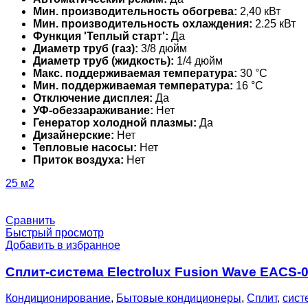
Мин. производительность обогрева:
2,40 кВт
Мин. производительность охлаждения:
2.25 кВт
Функция 'Теплый старт':
Да
Диаметр труб (газ):
3/8 дюйм
Диаметр труб (жидкость):
1/4 дюйм
Макс. поддерживаемая температура:
30 °С
Мин. поддерживаемая температура:
16 °С
Отключение дисплея:
Да
УФ-обеззараживание:
Нет
Генератор холодной плазмы:
Да
Дизайнерские:
Нет
Тепловые насосы:
Нет
Приток воздуха:
Нет
25 м2
Сравнить
Быстрый просмотр
Добавить в избранное
Сплит-система Electrolux Fusion Wave EACS
Кондиционирование
,
Бытовые кондиционеры
,
Сплит
,
сист