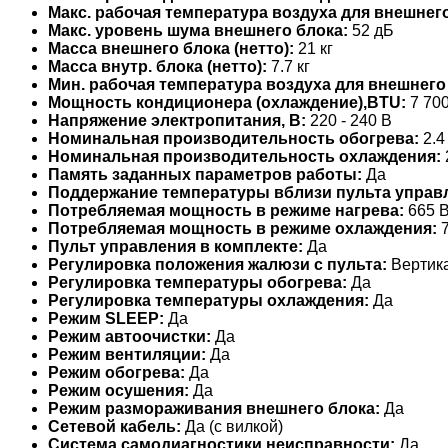
Макс. рабочая температура воздуха для внешнего
Макс. уровень шума внешнего блока:
52 дБ
Масса внешнего блока (нетто):
21 кг
Масса внутр. блока (нетто):
7.7 кг
Мин. рабочая температура воздуха для внешнего
Мощность кондиционера (охлаждение),BTU:
7 70
Напряжение электропитания, В:
220 - 240 В
Номинальная производительность обогрева:
2.4
Номинальная производительность охлаждения:
Память заданных параметров работы:
Да
Поддержание температуры вблизи пульта управ
Потребляемая мощность в режиме нагрева:
665 В
Потребляемая мощность в режиме охлаждения:
7
Пульт управления в комплекте:
Да
Регулировка положения жалюзи с пульта:
Вертик
Регулировка температуры обогрева:
Да
Регулировка температуры охлаждения:
Да
Режим SLEEP:
Да
Режим автоочистки:
Да
Режим вентиляции:
Да
Режим обогрева:
Да
Режим осушения:
Да
Режим размораживания внешнего блока:
Да
Сетевой кабель:
Да (с вилкой)
Система самодиагностики неисправности:
Да