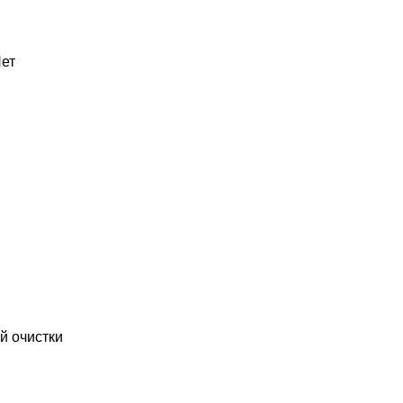
ет
й очистки