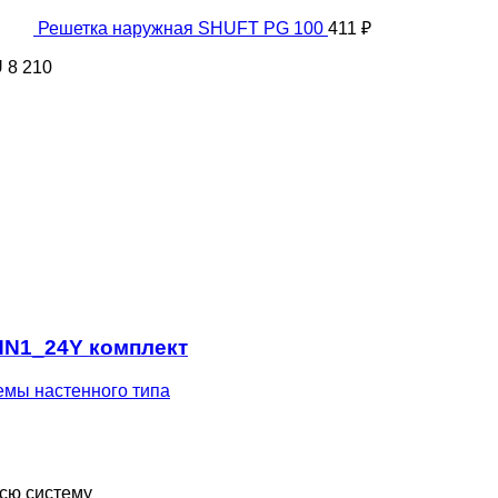
Решетка наружная SHUFT PG 100
411
₽
U
8 210
HN1_24Y комплект
емы настенного типа
всю систему