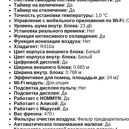
Таймер на включение:
Да
Таймер на отключение:
Да
Точность установки температуры:
1,0 °С
Управление c мобильного приложения по Wi-Fi:
О
Уровень шума внутр. блока:
23 дБ
Установка реального времени:
Нет
Функция интенсивного охлаждения:
Да
Функция ионизации воздуха:
Нет
Хладагент:
R410a
Цвет корпуса внешнего блока:
Белый
Цвет корпуса внутр. блока:
Белый
Цифровой дисплей:
Да
Ширина внешнего блока:
0.665 м
Ширина внутр. блока:
0.788 м
Эффективен для помещ. площадью до:
24 м2
Wi-Fi модуль:
Доп.опция
Подсветка дисплея пульта:
Нет
Подсветка дисплея:
Да
Работает с HOMMYN:
Да
Работает с Алисой:
Да
Работает с Марусей:
Да
Вес фреона:
470 г
Фильтры очистки воздуха:
Фильтр предварительно
Автоматическое покачивание жалюзи:
Да