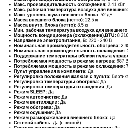
Макс. производительность охлаждения:
2.41 кВт
Макс. рабочая температура воздуха для внешнего
Макс. уровень шума внешнего блока:
52 дБ
Масса внешнего блока (нетто):
22.5 кг
Масса внутр. блока (нетто):
8.5 кг
Мин. рабочая температура воздуха для внешнего
Мощность кондиционера (охлаждение),BTU:
8 21
Напряжение электропитания, В:
220 - 240 В
Номинальная производительность обогрева:
2.4
Номинальная производительность охлаждения:
Поддержание температуры вблизи пульта управ
Потребляемая мощность в режиме нагрева:
687 В
Потребляемая мощность в режиме охлаждения:
7
Пульт управления в комплекте:
Да
Регулировка положения жалюзи с пульта:
Вертик
Регулировка температуры обогрева:
Да
Регулировка температуры охлаждения:
Да
Режим SLEEP:
Да
Режим автоочистки:
Да
Режим вентиляции:
Да
Режим обогрева:
Да
Режим осушения:
Да
Режим размораживания внешнего блока:
Да
Сетевой кабель:
Да (с вилкой)
Система самодиагностики неисправности:
Да