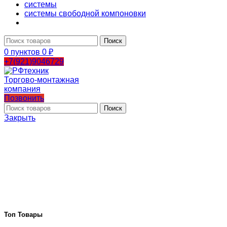
системы
системы свободной компоновки
Поиск
0
пунктов
0
₽
+7(921)9046729
Позвонить
Поиск
Закрыть
Топ Товары