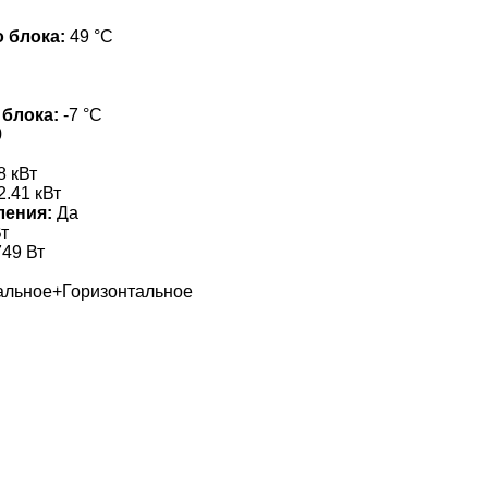
 блока:
49 °С
 блока:
-7 °С
0
8 кВт
2.41 кВт
ления:
Да
т
49 Вт
альное+Горизонтальное