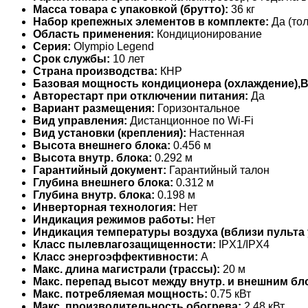
Масса товара с упаковкой (брутто):
36 кг
Набор крепежных элементов в комплекте:
Да (тол
Область применения:
Кондиционирование
Серия:
Olympio Legend
Срок службы:
10 лет
Страна производства:
КНР
Базовая мощность кондиционера (охлаждение),
Авторестарт при отключении питания:
Да
Вариант размещения:
Горизонтальное
Вид управления:
Дистанционное по Wi-Fi
Вид установки (крепления):
Настенная
Высота внешнего блока:
0.456 м
Высота внутр. блока:
0.292 м
Гарантийный документ:
Гарантийный талон
Глубина внешнего блока:
0.312 м
Глубина внутр. блока:
0.198 м
Инверторная технология:
Нет
Индикация режимов работы:
Нет
Индикация температуры воздуха (вблизи пульта 
Класс пылевлагозащищенности:
IPX1/IPX4
Класс энергоэффективности:
A
Макс. длина магистрали (трассы):
20 м
Макс. перепад высот между внутр. и внешним бл
Макс. потребляемая мощность:
0.75 кВт
Макс. производительность обогрева:
2,48 кВт