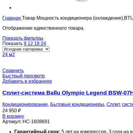
Главная
Товар Мощность кондиционера (охлаждение),BT
Отображение единственного товара
Показать фильтры
Показать
9
12
18
24
24 м2
Сравнить
Быстрый просмотр
Добавить в избранное
Сплит-система Ballu Olympio Legend BSW-07
Кондиционирование
,
Бытовые кондиционеры
,
Сплит
,
сист
24 950
₽
В корзину
Артикул:
НС-1608691
Гарантийный срок:
5 лет на компрессор, 3 года на 