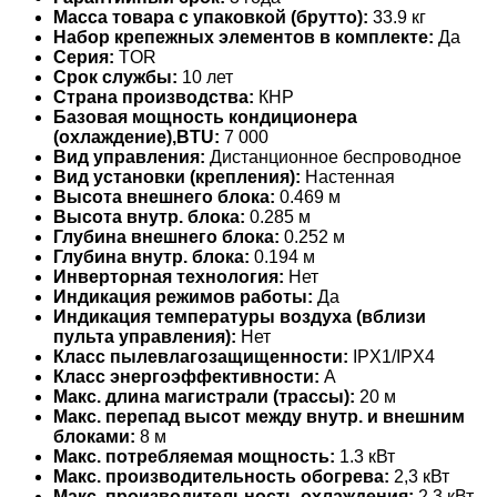
Масса товара с упаковкой (брутто):
33.9 кг
Набор крепежных элементов в комплекте:
Да
Серия:
TOR
Срок службы:
10 лет
Страна производства:
КНР
Базовая мощность кондиционера
(охлаждение),BTU:
7 000
Вид управления:
Дистанционное беспроводное
Вид установки (крепления):
Настенная
Высота внешнего блока:
0.469 м
Высота внутр. блока:
0.285 м
Глубина внешнего блока:
0.252 м
Глубина внутр. блока:
0.194 м
Инверторная технология:
Нет
Индикация режимов работы:
Да
Индикация температуры воздуха (вблизи
пульта управления):
Нет
Класс пылевлагозащищенности:
IPX1/IPX4
Класс энергоэффективности:
A
Макс. длина магистрали (трассы):
20 м
Макс. перепад высот между внутр. и внешним
блоками:
8 м
Макс. потребляемая мощность:
1.3 кВт
Макс. производительность обогрева:
2,3 кВт
Макс. производительность охлаждения:
2.3 кВт