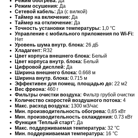
Режим обогрева:
Да
Режим осушения:
Да
Сетевой кабель:
Да (с вилкой)
Таймер на включение:
Да
Таймер на отключение:
Да
Точность установки температуры:
1,0 °С
Управление c мобильного приложения по Wi-Fi:
Нет
Уровень шума внутр. блока:
26 дБ
Хладагент:
R32
Цвет корпуса внешнего блока:
Белый
Цвет корпуса внутр. блока:
Белый
Цифровой дисплей:
Да
Ширина внешнего блока:
0.668 м
Ширина внутр. блока:
0.715 м
Эффективен для помещ. площадью до:
22 м2
Вес фреона:
460 г
Фильтры очистки воздуха:
Фильтр грубой очистки
Количество скоростей воздушного потока:
4
Макс. расход воздуха:
1300 м3/час
Мин. производительность обогрева:
0,65 кВт
Мин. производительность охлаждения:
0.73 кВт
Функция 'Теплый старт':
Да
Макс. поддерживаемая температура:
32 °С
Мин. поддерживаемая температура:
16 °С