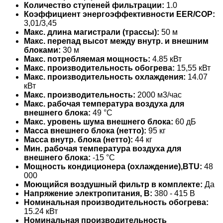
Количество ступеней фильтрации:
1.0
Коэффициент энергоэффективности EER/COP:
3,01/3,45
Макс. длина магистрали (трассы):
50 м
Макс. перепад высот между внутр. и внешним
блоками:
30 м
Макс. потребляемая мощность:
4.85 кВт
Макс. производительность обогрева:
15,55 кВт
Макс. производительность охлаждения:
14.07
кВт
Макс. производительность:
2000 м3/час
Макс. рабочая температура воздуха для
внешнего блока:
49 °С
Макс. уровень шума внешнего блока:
60 дБ
Масса внешнего блока (нетто):
95 кг
Масса внутр. блока (нетто):
44 кг
Мин. рабочая температура воздуха для
внешнего блока:
-15 °С
Мощность кондиционера (охлаждение),BTU:
48
000
Моющийся воздушный фильтр в комплекте:
Да
Напряжение электропитания, В:
380 - 415 В
Номинальная производительность обогрева:
15.24 кВт
Номинальная производительность