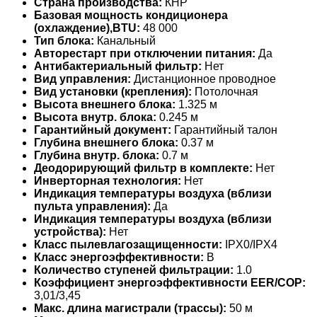
Страна производства:
КНР
Базовая мощность кондиционера
(охлаждение),BTU:
48 000
Тип блока:
Канальный
Авторестарт при отключении питания:
Да
Антибактериальный фильтр:
Нет
Вид управления:
Дистанционное проводное
Вид установки (крепления):
Потолочная
Высота внешнего блока:
1.325 м
Высота внутр. блока:
0.245 м
Гарантийный документ:
Гарантийный талон
Глубина внешнего блока:
0.37 м
Глубина внутр. блока:
0.7 м
Деодорирующий фильтр в комплекте:
Нет
Инверторная технология:
Нет
Индикация температуры воздуха (вблизи
пульта управления):
Да
Индикация температуры воздуха (вблизи
устройства):
Нет
Класс пылевлагозащищенности:
IPX0/IPX4
Класс энергоэффективности:
B
Количество ступеней фильтрации:
1.0
Коэффициент энергоэффективности EER/COP:
3,01/3,45
Макс. длина магистрали (трассы):
50 м