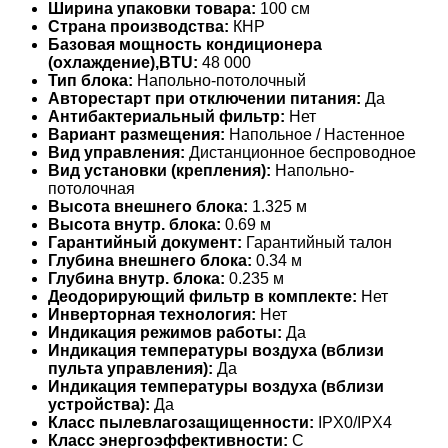
Ширина упаковки товара:
100 см
Страна производства:
КНР
Базовая мощность кондиционера
(охлаждение),BTU:
48 000
Тип блока:
Напольно-потолочный
Авторестарт при отключении питания:
Да
Антибактериальный фильтр:
Нет
Вариант размещения:
Напольное / Настенное
Вид управления:
Дистанционное беспроводное
Вид установки (крепления):
Напольно-
потолочная
Высота внешнего блока:
1.325 м
Высота внутр. блока:
0.69 м
Гарантийный документ:
Гарантийный талон
Глубина внешнего блока:
0.34 м
Глубина внутр. блока:
0.235 м
Деодорирующий фильтр в комплекте:
Нет
Инверторная технология:
Нет
Индикация режимов работы:
Да
Индикация температуры воздуха (вблизи
пульта управления):
Да
Индикация температуры воздуха (вблизи
устройства):
Да
Класс пылевлагозащищенности:
IPX0/IPX4
Класс энергоэффективности:
C