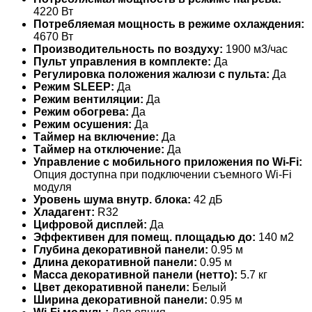
4220 Вт
Потребляемая мощность в режиме охлаждения:
4670 Вт
Производительность по воздуху:
1900 м3/час
Пульт управления в комплекте:
Да
Регулировка положения жалюзи с пульта:
Да
Режим SLEEP:
Да
Режим вентиляции:
Да
Режим обогрева:
Да
Режим осушения:
Да
Таймер на включение:
Да
Таймер на отключение:
Да
Управление c мобильного приложения по Wi-Fi:
Опция доступна при подключении съемного Wi-Fi
модуля
Уровень шума внутр. блока:
42 дБ
Хладагент:
R32
Цифровой дисплей:
Да
Эффективен для помещ. площадью до:
140 м2
Глубина декоративной панели:
0.95 м
Длина декоративной панели:
0.95 м
Масса декоративной панели (нетто):
5.7 кг
Цвет декоративной панели:
Белый
Ширина декоративной панели:
0.95 м