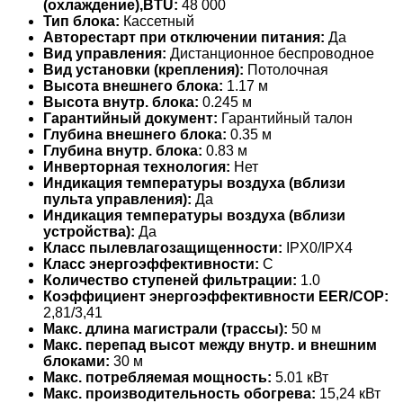
(охлаждение),BTU:
48 000
Тип блока:
Кассетный
Авторестарт при отключении питания:
Да
Вид управления:
Дистанционное беспроводное
Вид установки (крепления):
Потолочная
Высота внешнего блока:
1.17 м
Высота внутр. блока:
0.245 м
Гарантийный документ:
Гарантийный талон
Глубина внешнего блока:
0.35 м
Глубина внутр. блока:
0.83 м
Инверторная технология:
Нет
Индикация температуры воздуха (вблизи
пульта управления):
Да
Индикация температуры воздуха (вблизи
устройства):
Да
Класс пылевлагозащищенности:
IPX0/IPX4
Класс энергоэффективности:
C
Количество ступеней фильтрации:
1.0
Коэффициент энергоэффективности EER/COP:
2,81/3,41
Макс. длина магистрали (трассы):
50 м
Макс. перепад высот между внутр. и внешним
блоками:
30 м
Макс. потребляемая мощность:
5.01 кВт
Макс. производительность обогрева:
15,24 кВт