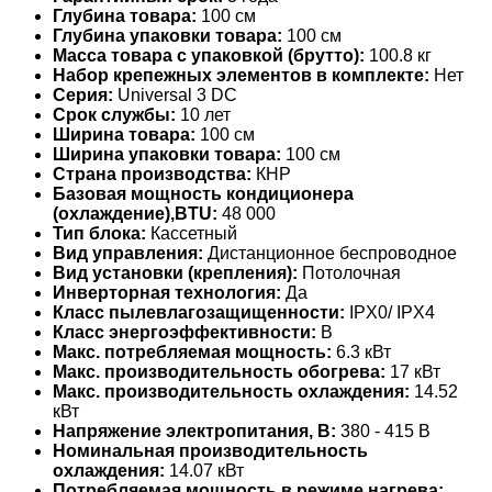
Глубина товара:
100 см
Глубина упаковки товара:
100 см
Масса товара с упаковкой (брутто):
100.8 кг
Набор крепежных элементов в комплекте:
Нет
Серия:
Universal 3 DC
Срок службы:
10 лет
Ширина товара:
100 см
Ширина упаковки товара:
100 см
Страна производства:
КНР
Базовая мощность кондиционера
(охлаждение),BTU:
48 000
Тип блока:
Кассетный
Вид управления:
Дистанционное беспроводное
Вид установки (крепления):
Потолочная
Инверторная технология:
Да
Класс пылевлагозащищенности:
IPX0/ IPX4
Класс энергоэффективности:
B
Макс. потребляемая мощность:
6.3 кВт
Макс. производительность обогрева:
17 кВт
Макс. производительность охлаждения:
14.52
кВт
Напряжение электропитания, В:
380 - 415 В
Номинальная производительность
охлаждения:
14.07 кВт
Потребляемая мощность в режиме нагрева: