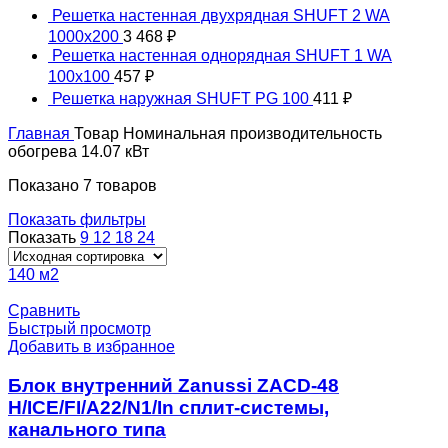
Решетка настенная двухрядная SHUFT 2 WA
1000x200
3 468
₽
Решетка настенная однорядная SHUFT 1 WA
100x100
457
₽
Решетка наружная SHUFT PG 100
411
₽
Главная
Товар Номинальная производительность
обогрева
14.07 кВт
Показано 7 товаров
Показать фильтры
Показать
9
12
18
24
140 м2
Сравнить
Быстрый просмотр
Добавить в избранное
Блок внутренний Zanussi ZACD-48
H/ICE/FI/A22/N1/In сплит-системы,
канального типа