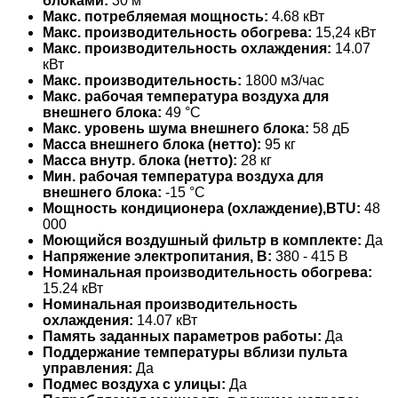
блоками:
30 м
Макс. потребляемая мощность:
4.68 кВт
Макс. производительность обогрева:
15,24 кВт
Макс. производительность охлаждения:
14.07
кВт
Макс. производительность:
1800 м3/час
Макс. рабочая температура воздуха для
внешнего блока:
49 °С
Макс. уровень шума внешнего блока:
58 дБ
Масса внешнего блока (нетто):
95 кг
Масса внутр. блока (нетто):
28 кг
Мин. рабочая температура воздуха для
внешнего блока:
-15 °С
Мощность кондиционера (охлаждение),BTU:
48
000
Моющийся воздушный фильтр в комплекте:
Да
Напряжение электропитания, В:
380 - 415 В
Номинальная производительность обогрева:
15.24 кВт
Номинальная производительность
охлаждения:
14.07 кВт
Память заданных параметров работы:
Да
Поддержание температуры вблизи пульта
управления:
Да
Подмес воздуха с улицы:
Да