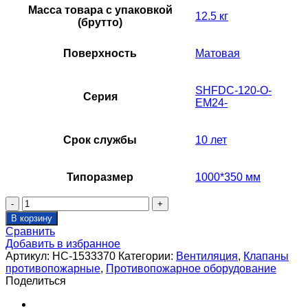
Масса товара с упаковкой
12.5 кг
(брутто)
Поверхность
Матовая
SHFDC-120-O-
Серия
EM24-
Срок службы
10 лет
Типоразмер
1000*350 мм
Количество
товара
В корзину
Клапан
Сравнить
противопожарный
Добавить в избранное
SHUFT
Артикул:
НС-1533370
Категории:
Вентиляция
,
Клапаны
SHFDC-
противопожарные
,
Противопожарное оборудование
120-
Поделиться
O-
1000_350-