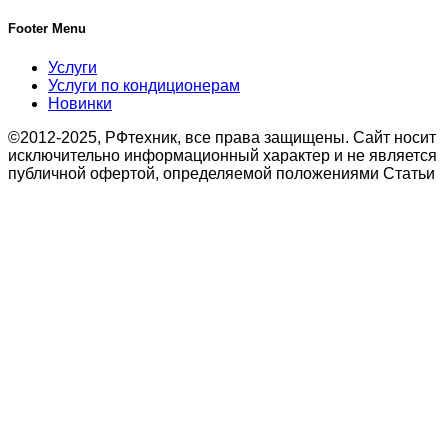
Footer Menu
Услуги
Услуги по кондиционерам
Новинки
©2012-2025, РФтехник, все права защищены. Сайт носит
исключительно информационный характер и не является
публичной офертой, определяемой положениями Статьи
437 Гражданского кодекса Российской Федерации. В
связи с этим просьба уточнять цены в офисе или по
телефону.
Поиск
Кондиционирование
системы настенного типа
Мобильные кондиционеры
Бытовые кондиционеры
Сплит
Мульти сплит
Тепловые насосы воздух
Тепловые насосы
Бытовая приточная вентиляция