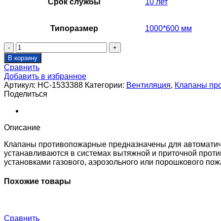
Срок службы
10 лет
Типоразмер
1000*600 мм
Количество
товара
В корзину
Клапан
Сравнить
противопожарный
Добавить в избранное
SHUFT
Артикул:
НС-1533388
Категории:
Вентиляция
,
Клапаны пр
SHFDC-
Поделиться
120-
O-
1000_600-
EM24-
Описание
0-
0-
Клапаны противопожарные предназначены для автоматиче
0-
устанавливаются в системах вытяжной и приточной проти
0
установками газового, аэрозольного или порошкового по
Похожие товары
Сравнить