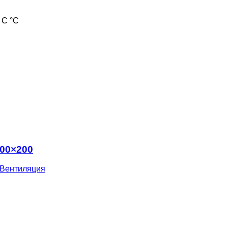
 С °С
400×200
Вентиляция