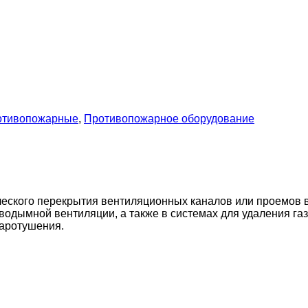
отивопожарные
,
Противопожарное оборудование
ского перекрытия вентиляционных каналов или проемов в
водымной вентиляции, а также в системах для удаления г
жаротушения.