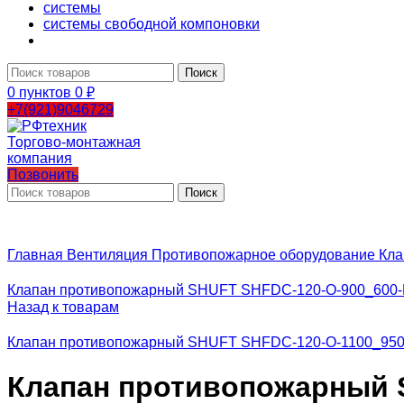
системы
системы свободной компоновки
Поиск
0
пунктов
0
₽
+7(921)9046729
Позвонить
Поиск
Главная
Вентиляция
Противопожарное оборудование
Кла
Клапан противопожарный SHUFT SHFDC-120-O-900_600-
Назад к товарам
Клапан противопожарный SHUFT SHFDC-120-O-1100_950
Клапан противопожарный S