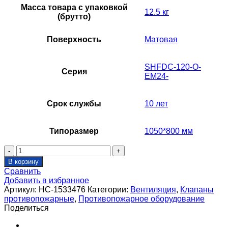
Масса товара с упаковкой
12.5 кг
(брутто)
Поверхность
Матовая
SHFDC-120-O-
Серия
EM24-
Срок службы
10 лет
Типоразмер
1050*800 мм
Количество
товара
В корзину
Клапан
Сравнить
противопожарный
Добавить в избранное
SHUFT
Артикул:
НС-1533476
Категории:
Вентиляция
,
Клапаны
SHFDC-
противопожарные
,
Противопожарное оборудование
120-
Поделиться
O-
1050_800-