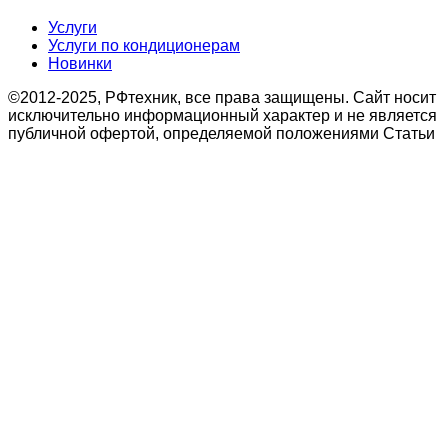
Услуги
Услуги по кондиционерам
Новинки
©2012-2025, РФтехник, все права защищены. Сайт носит
исключительно информационный характер и не является
публичной офертой, определяемой положениями Статьи
437 Гражданского кодекса Российской Федерации. В
связи с этим просьба уточнять цены в офисе или по
телефону.
Поиск
Кондиционирование
системы настенного типа
Мобильные кондиционеры
Бытовые кондиционеры
Сплит
Мульти сплит
Тепловые насосы воздух
Тепловые насосы
Бытовая приточная вентиляция
вытяжные установки
Компактные моноблочные приточные