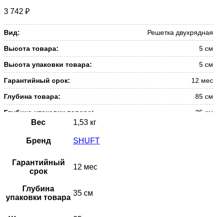
3 742
₽
Вид:
Решетка двухрядная
Высота товара:
5 см
Высота упаковки товара:
5 см
Гарантийный срок:
12 мес
Глубина товара:
85 см
Глубина упаковки товара:
35 см
Вес
1,53 кг
Масса товара (нетто):
1.53 кг
Бренд
SHUFT
Масса товара с упаковкой
2.33 кг
(брутто):
Гарантийный
12 мес
Материал корпуса:
Алюминий
срок
Набор крепежных элементов в
Нет
Глубина
комплекте:
35 см
упаковки товара
Раздача и удаление воздуха в системах
Назначение и
вентиляции, кондиционирования и воздушного