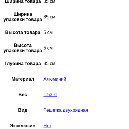
Ширина товара
35 см
соответствие:
отопления.
Область применения:
Полупромышленное оборудование
Ширина
85 см
упаковки товара
Поверхность:
Глянцевая
Серия:
Высота товара
5 см
WA
Сечение:
Прямоугольное
Высота
5 см
упаковки товара
Срок службы:
10 лет
Температурный диапазон
-40…+60 С °С
Глубина товара
85 см
эксплуатации:
Тип вентиляционной решетки:
Настенная
Материал
Алюминий
Тип конструкции вентилятора:
Нет
Типоразмер:
800*300 мм
Вес
1.53 кг
Цвет корпуса:
Белый – RAL 9016
Вид
Решетка двухрядная
Ширина товара:
35 см
Ширина упаковки товара:
85 см
Эксклюзив
Нет