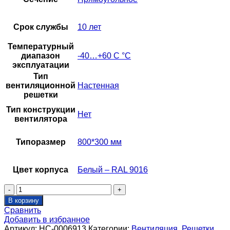
Срок службы
10 лет
Температурный
диапазон
-40…+60 С °С
эксплуатации
Тип
вентиляционной
Настенная
решетки
Тип конструкции
Нет
вентилятора
Типоразмер
800*300 мм
Цвет корпуса
Белый – RAL 9016
Количество
товара
В корзину
Решетка
Сравнить
настенная
Добавить в избранное
двухрядная
Артикул:
НС-0006913
Категории:
Вентиляция
,
Решетки