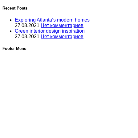
Recent Posts
Exploring Atlanta’s modern homes
27.08.2021
Нет комментариев
Green interior design inspiration
27.08.2021
Нет комментариев
Footer Menu
Услуги
Услуги по кондиционерам
Новинки
©2012-2025, РФтехник, все права защищены. Сайт носит
исключительно информационный характер и не является
публичной офертой, определяемой положениями Статьи
437 Гражданского кодекса Российской Федерации. В
связи с этим просьба уточнять цены в офисе или по
телефону.
Поиск
Кондиционирование
системы настенного типа