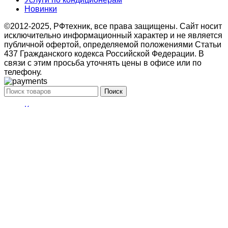
Новинки
©2012-2025, РФтехник, все права защищены. Сайт носит
исключительно информационный характер и не является
публичной офертой, определяемой положениями Статьи
437 Гражданского кодекса Российской Федерации. В
связи с этим просьба уточнять цены в офисе или по
телефону.
Поиск
Кондиционирование
системы настенного типа
Мобильные кондиционеры
Бытовые кондиционеры
Сплит
Мульти сплит
Тепловые насосы воздух
Тепловые насосы
Бытовая приточная вентиляция
вытяжные установки
Компактные моноблочные приточные
Мульти сплит
системы