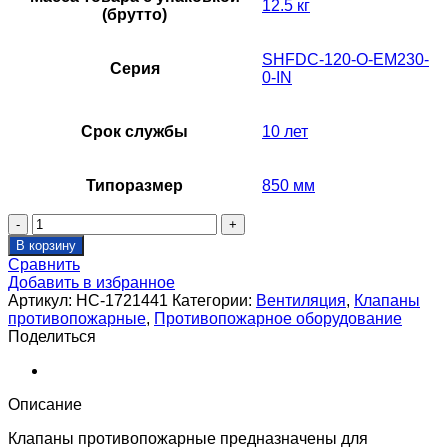
12.5 кг
(брутто)
SHFDC-120-O-EM230-
Серия
0-IN
Срок службы
10 лет
Типоразмер
850 мм
Количество
товара
В корзину
Клапан
Сравнить
противопожарный
Добавить в избранное
SHUFT
Артикул:
НС-1721441
Категории:
Вентиляция
,
Клапаны
SHFDC-
противопожарные
,
Противопожарное оборудование
120-
Поделиться
O-
1150_850-
MBE230-
0-
Описание
IN-
0-
Клапаны противопожарные предназначены для