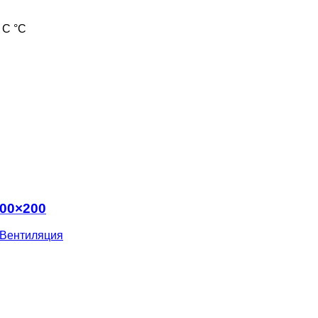
 С °С
300×200
Вентиляция