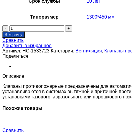
Срок службы
10 лет
Типоразмер
1300*450 мм
Количество
товара
В корзину
Клапан
Сравнить
противопожарный
Добавить в избранное
SHUFT
Артикул:
НС-1533723
Категории:
Вентиляция
,
Клапаны пр
SHFDC-
Поделиться
120-
O-
1300_450-
EM24-
Описание
0-
0-
Клапаны противопожарные предназначены для автоматиче
0-
устанавливаются в системах вытяжной и приточной проти
0
установками газового, аэрозольного или порошкового по
Похожие товары
Сравнить