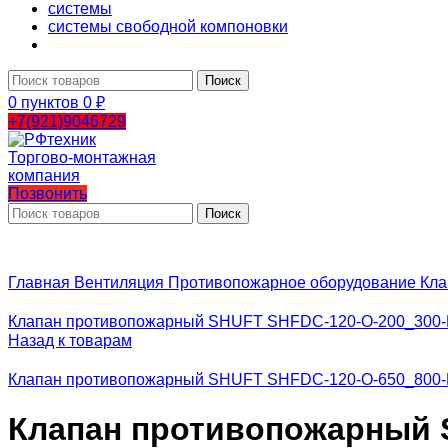
системы
системы свободной компоновки
Поиск
0
пунктов
0
₽
+7(921)9046729
Позвонить
Поиск
Главная
Вентиляция
Противопожарное оборудование
Кла
Клапан противопожарный SHUFT SHFDC-120-O-200_300-
Назад к товарам
Клапан противопожарный SHUFT SHFDC-120-O-650_800-
Клапан противопожарный S