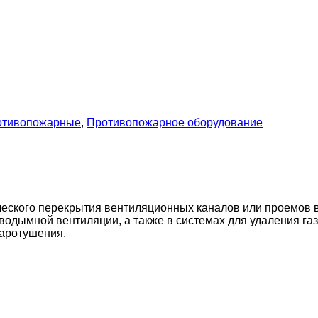
отивопожарные
,
Противопожарное оборудование
ского перекрытия вентиляционных каналов или проемов в
водымной вентиляции, а также в системах для удаления г
жаротушения.