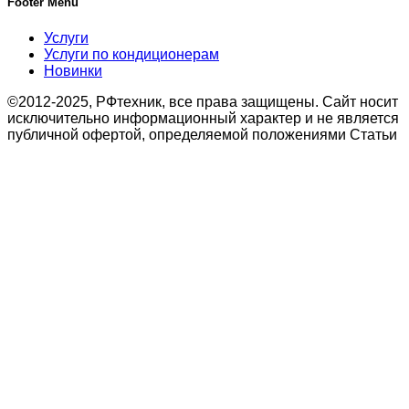
Footer Menu
Услуги
Услуги по кондиционерам
Новинки
©2012-2025, РФтехник, все права защищены. Сайт носит
исключительно информационный характер и не является
публичной офертой, определяемой положениями Статьи
437 Гражданского кодекса Российской Федерации. В
связи с этим просьба уточнять цены в офисе или по
телефону.
Поиск
Кондиционирование
системы настенного типа
Мобильные кондиционеры
Бытовые кондиционеры
Сплит
Мульти сплит
Тепловые насосы воздух
Тепловые насосы
Бытовая приточная вентиляция
вытяжные установки