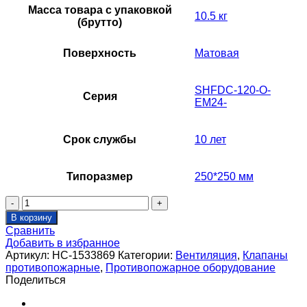
Масса товара с упаковкой
10.5 кг
(брутто)
Поверхность
Матовая
SHFDC-120-O-
Серия
EM24-
Срок службы
10 лет
Типоразмер
250*250 мм
Количество
товара
В корзину
Клапан
Сравнить
противопожарный
Добавить в избранное
SHUFT
Артикул:
НС-1533869
Категории:
Вентиляция
,
Клапаны
SHFDC-
противопожарные
,
Противопожарное оборудование
120-
Поделиться
O-
250_250-