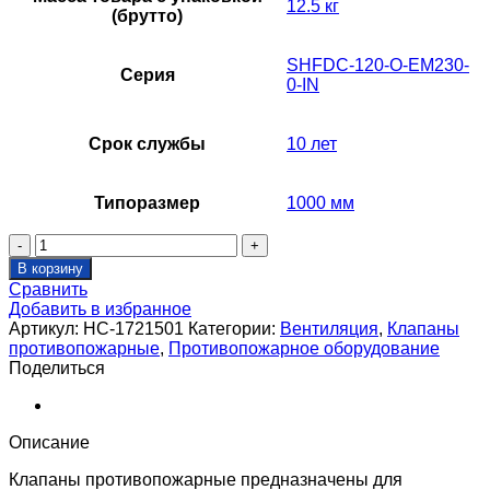
12.5 кг
(брутто)
SHFDC-120-O-EM230-
Серия
0-IN
Срок службы
10 лет
Типоразмер
1000 мм
Количество
товара
В корзину
Клапан
Сравнить
противопожарный
Добавить в избранное
SHUFT
Артикул:
НС-1721501
Категории:
Вентиляция
,
Клапаны
SHFDC-
противопожарные
,
Противопожарное оборудование
120-
Поделиться
O-
400_1000-
MBE230-
0-
Описание
IN-
0-
Клапаны противопожарные предназначены для