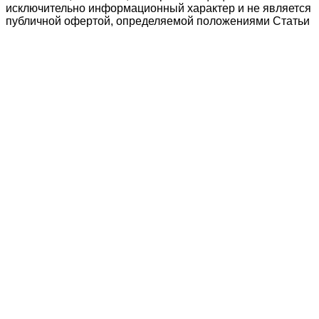
исключительно информационный характер и не является
публичной офертой, определяемой положениями Статьи
437 Гражданского кодекса Российской Федерации. В
связи с этим просьба уточнять цены в офисе или по
телефону.
Поиск
Кондиционирование
системы настенного типа
Мобильные кондиционеры
Бытовые кондиционеры
Сплит
Мульти сплит
Тепловые насосы воздух
Тепловые насосы
Бытовая приточная вентиляция
вытяжные установки
Компактные моноблочные приточные
Мульти сплит
системы
системы свободной компоновки
Корзина
Закрыть