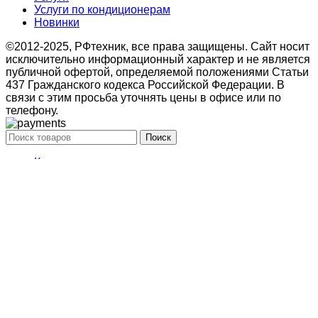
Услуги по кондиционерам
Новинки
©2012-2025, РФтехник, все права защищены. Сайт носит
исключительно информационный характер и не является
публичной офертой, определяемой положениями Статьи
437 Гражданского кодекса Российской Федерации. В
связи с этим просьба уточнять цены в офисе или по
телефону.
Поиск
Кондиционирование
системы настенного типа
Мобильные кондиционеры
Бытовые кондиционеры
Сплит
Мульти сплит
Тепловые насосы воздух
Тепловые насосы
Бытовая приточная вентиляция
вытяжные установки
Компактные моноблочные приточные
Мульти сплит
системы