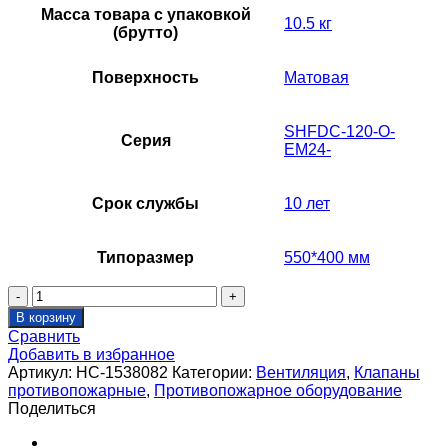
Масса товара с упаковкой
10.5 кг
(брутто)
Поверхность
Матовая
SHFDC-120-O-
Серия
EM24-
Срок службы
10 лет
Типоразмер
550*400 мм
Количество
товара
В корзину
Клапан
Сравнить
противопожарный
Добавить в избранное
SHUFT
Артикул:
НС-1538082
Категории:
Вентиляция
,
Клапаны
SHFDC-
противопожарные
,
Противопожарное оборудование
120-
Поделиться
O-
550_400-