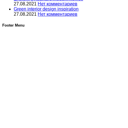
27.08.2021
Нет комментариев
Green interior design inspiration
27.08.2021
Нет комментариев
Footer Menu
Услуги
Услуги по кондиционерам
Новинки
©2012-2025, РФтехник, все права защищены. Сайт носит
исключительно информационный характер и не является
публичной офертой, определяемой положениями Статьи
437 Гражданского кодекса Российской Федерации. В
связи с этим просьба уточнять цены в офисе или по
телефону.
Поиск
Кондиционирование
системы настенного типа
Мобильные кондиционеры
Бытовые кондиционеры
Сплит