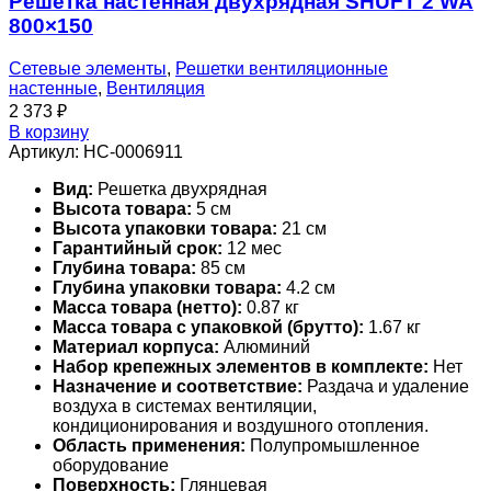
Решетка настенная двухрядная SHUFT 2 WA
800×150
Сетевые элементы
,
Решетки вентиляционные
настенные
,
Вентиляция
2 373
₽
В корзину
Артикул:
НС-0006911
Вид:
Решетка двухрядная
Высота товара:
5 см
Высота упаковки товара:
21 см
Гарантийный срок:
12 мес
Глубина товара:
85 см
Глубина упаковки товара:
4.2 см
Масса товара (нетто):
0.87 кг
Масса товара с упаковкой (брутто):
1.67 кг
Материал корпуса:
Алюминий
Набор крепежных элементов в комплекте:
Нет
Назначение и соответствие:
Раздача и удаление
воздуха в системах вентиляции,
кондиционирования и воздушного отопления.
Область применения:
Полупромышленное
оборудование
Поверхность:
Глянцевая