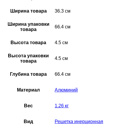
Назначение и
Выброс воздуха в системах вентиляции
соответствие:
прямоугольного сечения
Ширина товара
36.3 см
Область применения:
Универсальное оборудование
Ширина упаковки
66.4 см
Поверхность:
Глянцевая
товара
Серия:
GA
Высота товара
4.5 см
Сечение:
Прямоугольное
Высота упаковки
Срок службы:
10 лет
4.5 см
товара
Температурный диапазон
-40…+60 С °С
эксплуатации:
Глубина товара
66.4 см
Тип конструкции вентилятора:
Нет
Материал
Алюминий
Типоразмер:
600*300 мм
Цвет корпуса:
Белый
Вес
1.26 кг
Ширина товара:
36.3 см
Ширина упаковки товара:
66.4 см
Вид
Решетка инерционная