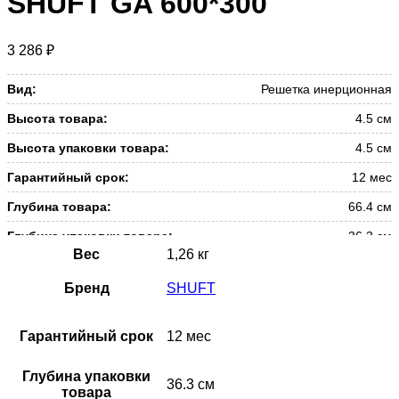
SHUFT GA 600*300
3 286
₽
Вид:
Решетка инерционная
Высота товара:
4.5 см
Высота упаковки товара:
4.5 см
Гарантийный срок:
12 мес
Глубина товара:
66.4 см
Глубина упаковки товара:
36.3 см
Вес
1,26 кг
Масса товара (нетто):
1.26 кг
Бренд
SHUFT
Масса товара с упаковкой
1.76 кг
(брутто):
Гарантийный срок
12 мес
Материал корпуса:
Алюминий
Набор крепежных элементов в
Нет
Глубина упаковки
комплекте:
36.3 см
товара