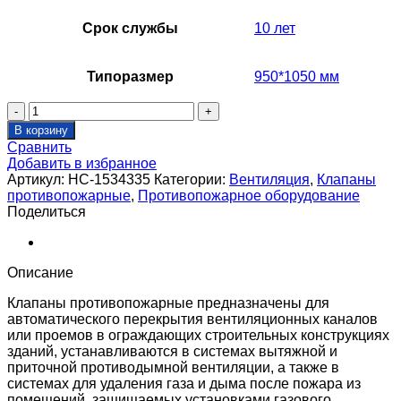
Срок службы
10 лет
Типоразмер
950*1050 мм
Количество
товара
В корзину
Клапан
Сравнить
противопожарный
Добавить в избранное
SHUFT
Артикул:
НС-1534335
Категории:
Вентиляция
,
Клапаны
SHFDC-
противопожарные
,
Противопожарное оборудование
120-
Поделиться
O-
950_1050-
EM24-
0-
Описание
0-
0-
Клапаны противопожарные предназначены для
0
автоматического перекрытия вентиляционных каналов
или проемов в ограждающих строительных конструкциях
зданий, устанавливаются в системах вытяжной и
приточной противодымной вентиляции, а также в
системах для удаления газа и дыма после пожара из
помещений, защищаемых установками газового,