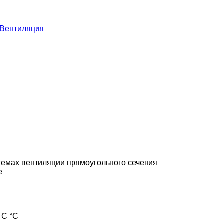
Вентиляция
темах вентиляции прямоугольного сечения
е
 С °С