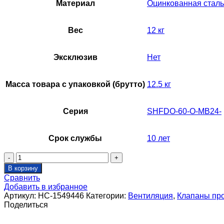
Материал
Оцинкованная сталь
Вес
12 кг
Эксклюзив
Нет
Масса товара с упаковкой (брутто)
12.5 кг
Серия
SHFDO-60-O-MB24-
Срок службы
10 лет
Количество
товара
В корзину
Клапан
Сравнить
противопожарный
Добавить в избранное
SHUFT
Артикул:
НС-1549446
Категории:
Вентиляция
,
Клапаны пр
SHFDO-
Поделиться
60-
O-