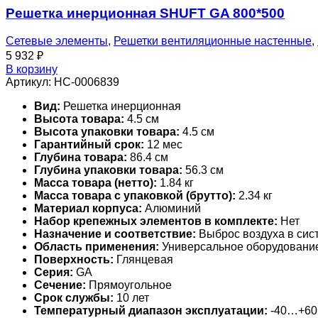
Решетка инерционная SHUFT GA 800*500
Сетевые элементы
,
Решетки вентиляционные настенные
,
5 932
₽
В корзину
Артикул:
НС-0006839
Вид:
Решетка инерционная
Высота товара:
4.5 см
Высота упаковки товара:
4.5 см
Гарантийный срок:
12 мес
Глубина товара:
86.4 см
Глубина упаковки товара:
56.3 см
Масса товара (нетто):
1.84 кг
Масса товара с упаковкой (брутто):
2.34 кг
Материал корпуса:
Алюминий
Набор крепежных элементов в комплекте:
Нет
Назначение и соответствие:
Выброс воздуха в сис
Область применения:
Универсальное оборудовани
Поверхность:
Глянцевая
Серия:
GA
Сечение:
Прямоугольное
Срок службы:
10 лет
Температурный диапазон эксплуатации:
-40…+60