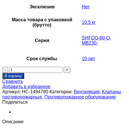
Эксклюзив
Нет
Масса товара с упаковкой
10.5 кг
(брутто)
SHFDO-60-O-
Серия
MB230-
Срок службы
10 лет
Количество
товара
В корзину
Клапан
Сравнить
противопожарный
Добавить в избранное
SHUFT
Артикул:
НС-1494780
Категории:
Вентиляция
,
Клапаны
SHFDO-
противопожарные
,
Противопожарное оборудование
60-
Поделиться
O-
d630-
MB230-
0-
Описание
0-