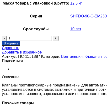
Масса товара с упаковкой (брутто)
12.5 кг
Серия
SHFDO-90-O-EM230
Срок службы
10 лет
Количество
товара
В корзину
Клапан
Сравнить
противопожарный
Добавить в избранное
SHUFT
Артикул:
НС-1551887
Категории:
Вентиляция
,
Клапаны пр
SHFDO-
Поделиться
90-
O-
1300_500-
EM230-
Описание
0-
0-
Клапаны противопожарные предназначены для автоматиче
0-
устанавливаются в системах вытяжной и приточной проти
0
установками газового, аэрозольного или порошкового по
Похожие товары