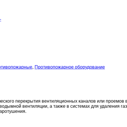
-
отивопожарные
,
Противопожарное оборудование
ского перекрытия вентиляционных каналов или проемов в
водымной вентиляции, а также в системах для удаления г
жаротушения.