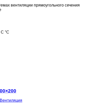
темах вентиляции прямоугольного сечения
е
 С °С
300×200
Вентиляция