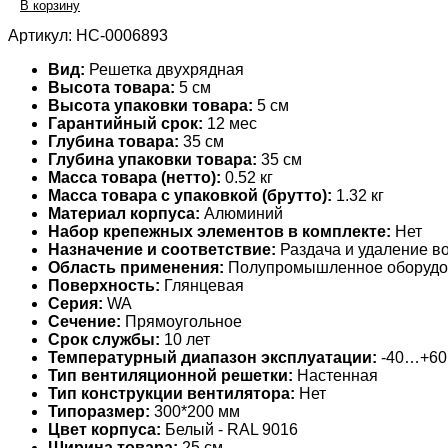
В корзину
Артикул:
НС-0006893
Вид:
Решетка двухрядная
Высота товара:
5 см
Высота упаковки товара:
5 см
Гарантийный срок:
12 мес
Глубина товара:
35 см
Глубина упаковки товара:
35 см
Масса товара (нетто):
0.52 кг
Масса товара с упаковкой (брутто):
1.32 кг
Материал корпуса:
Алюминий
Набор крепежных элементов в комплекте:
Нет
Назначение и соответствие:
Раздача и удаление во
Область применения:
Полупромышленное оборудо
Поверхность:
Глянцевая
Серия:
WA
Сечение:
Прямоугольное
Срок службы:
10 лет
Температурный диапазон эксплуатации:
-40…+60
Тип вентиляционной решетки:
Настенная
Тип конструкции вентилятора:
Нет
Типоразмер:
300*200 мм
Цвет корпуса:
Белый - RAL 9016
Ширина товара:
25 см