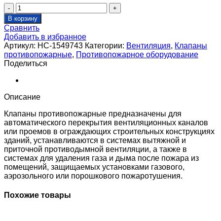
Количество
товара
В корзину
Клапан
Сравнить
противопожарный
Добавить в избранное
SHUFT
Артикул:
НС-1549743
Категории:
Вентиляция
,
Клапаны
SHFDO-
противопожарные
,
Противопожарное оборудование
90-
Поделиться
O-
550_450-
EM230-
0-
Описание
0-
0-
Клапаны противопожарные предназначены для
0
автоматического перекрытия вентиляционных каналов
или проемов в ограждающих строительных конструкциях
зданий, устанавливаются в системах вытяжной и
приточной противодымной вентиляции, а также в
системах для удаления газа и дыма после пожара из
помещений, защищаемых установками газового,
аэрозольного или порошкового пожаротушения.
Похожие товары