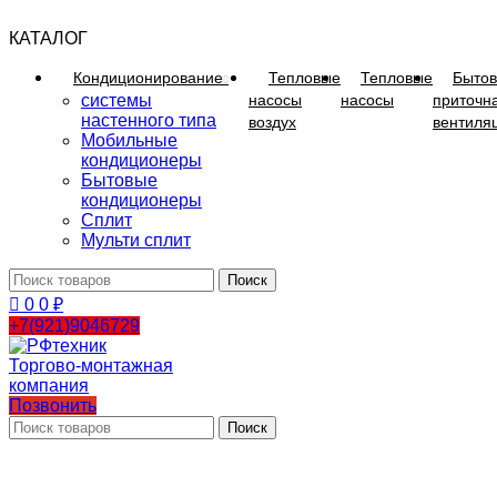
0
КАТАЛОГ
Кондиционирование
Тепловые
Тепловые
Бытов
системы
насосы
насосы
приточн
настенного типа
воздух
вентиля
Мобильные
кондиционеры
Бытовые
кондиционеры
Сплит
Мульти сплит
Поиск
0
0
₽
+7(921)9046729
Позвонить
Поиск