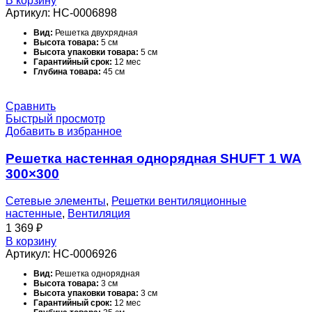
В корзину
Цвет корпуса:
Белый - RAL 9016
Артикул:
НС-0006898
Ширина товара:
25 см
Ширина упаковки товара:
45 см
Вид:
Решетка двухрядная
Высота товара:
5 см
Высота упаковки товара:
5 см
Гарантийный срок:
12 мес
Глубина товара:
45 см
Глубина упаковки товара:
40 см
Масса товара (нетто):
0.82 кг
Масса товара с упаковкой (брутто):
1.62 кг
Сравнить
Материал корпуса:
Алюминий
Быстрый просмотр
Набор крепежных элементов в комплекте:
Нет
Добавить в избранное
Назначение и соответствие:
Раздача и удаление воздуха в
системах вентиляции, кондиционирования и воздушного
отопления.
Решетка настенная однорядная SHUFT 1 WA
Область применения:
Полупромышленное оборудование
Поверхность:
Глянцевая
300×300
Серия:
WA
Сечение:
Прямоугольное
Срок службы:
10 лет
Сетевые элементы
,
Решетки вентиляционные
Температурный диапазон эксплуатации:
-40…+60 С °С
настенные
,
Вентиляция
Тип вентиляционной решетки:
Настенная
1 369
₽
Тип конструкции вентилятора:
Нет
Типоразмер:
400*300 мм
В корзину
Цвет корпуса:
Белый - RAL 9016
Артикул:
НС-0006926
Ширина товара:
35 см
Ширина упаковки товара:
45.5 см
Вид:
Решетка однорядная
Высота товара:
3 см
Высота упаковки товара:
3 см
Гарантийный срок:
12 мес