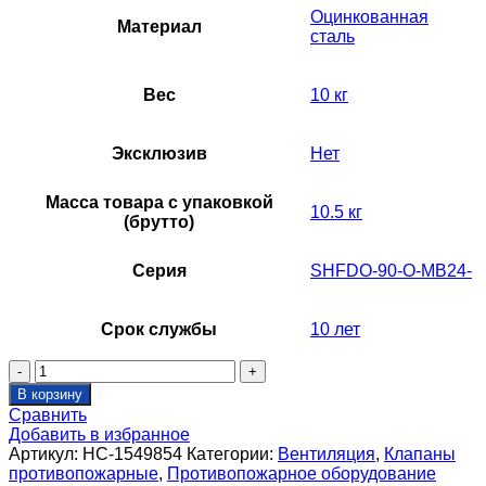
Оцинкованная
Материал
сталь
Вес
10 кг
Эксклюзив
Нет
Масса товара с упаковкой
10.5 кг
(брутто)
Серия
SHFDO-90-O-MB24-
Срок службы
10 лет
Количество
товара
В корзину
Клапан
Сравнить
противопожарный
Добавить в избранное
SHUFT
Артикул:
НС-1549854
Категории:
Вентиляция
,
Клапаны
SHFDO-
противопожарные
,
Противопожарное оборудование
90-