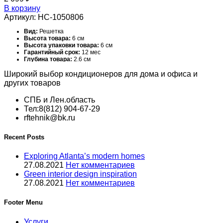
Тип вентиляционной решетки:
Настенная
В корзину
Тип конструкции вентилятора:
Нет
Артикул:
НС-1050806
Типоразмер:
700*150 мм
Цвет корпуса:
Белый - RAL 9016
Ширина товара:
20 см
Вид:
Решетка
Ширина упаковки товара:
75 см
Высота товара:
6 см
Высота упаковки товара:
6 см
Гарантийный срок:
12 мес
Глубина товара:
2.6 см
Глубина упаковки товара:
2.3 см
Широкий выбор кондиционеров для дома и офиса и
Масса товара (нетто):
1 кг
Масса товара с упаковкой (брутто):
1.5 кг
других товаров
Материал корпуса:
Алюминий
Набор крепежных элементов в комплекте:
Нет
СПБ и Лен.область
Назначение и соответствие:
В межкомнатных дверях и
перегородках
Тел:8(812) 904-67-29
Область применения:
Универсальное оборудование
rftehnik@bk.ru
Поверхность:
Матовая
Серия:
BG
Сечение:
Прямоугольное
Recent Posts
Срок службы:
10 лет
Температурный диапазон эксплуатации:
от -40 до 60 °С
Exploring Atlanta’s modern homes
Тип конструкции вентилятора:
Нет
Типоразмер:
150*150 мм
27.08.2021
Нет комментариев
Цвет корпуса:
Белый
Green interior design inspiration
Ширина товара:
2.3 см
27.08.2021
Нет комментариев
Ширина упаковки товара:
2.6 см
Footer Menu
Услуги