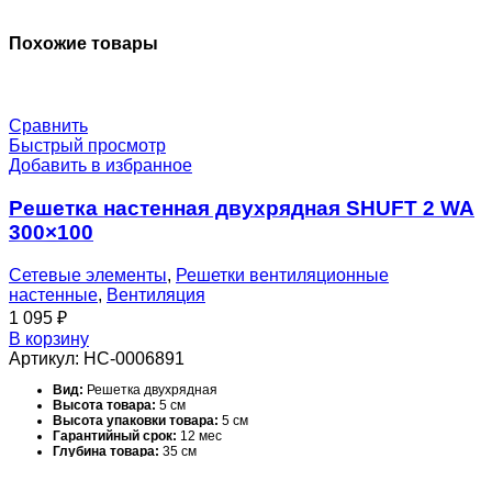
O-
800_650-
Похожие товары
MB24-
0-
0-
0-
Сравнить
0
Быстрый просмотр
Добавить в избранное
Решетка настенная двухрядная SHUFT 2 WA
300×100
Сетевые элементы
,
Решетки вентиляционные
настенные
,
Вентиляция
1 095
₽
В корзину
Артикул:
НС-0006891
Вид:
Решетка двухрядная
Высота товара:
5 см
Высота упаковки товара:
5 см
Гарантийный срок:
12 мес
Глубина товара:
35 см
Глубина упаковки товара:
15 см
Масса товара (нетто):
0.28 кг