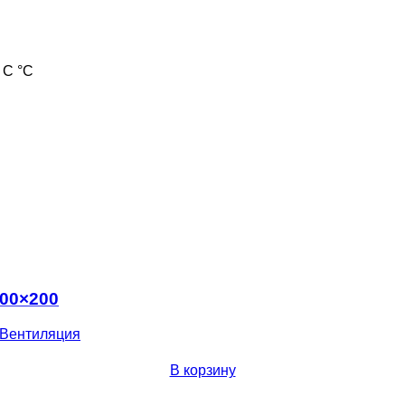
 С °С
500×200
Вентиляция
В корзину