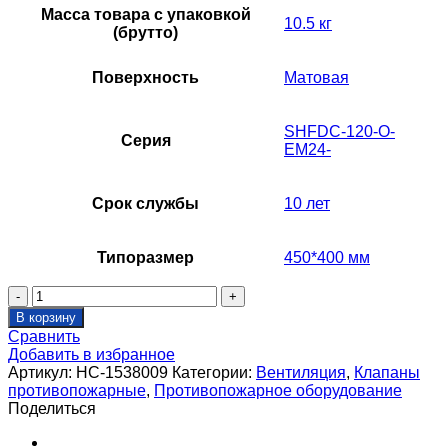
Масса товара с упаковкой
10.5 кг
(брутто)
Поверхность
Матовая
SHFDC-120-O-
Серия
EM24-
Срок службы
10 лет
Типоразмер
450*400 мм
Количество
товара
В корзину
Клапан
Сравнить
противопожарный
Добавить в избранное
SHUFT
Артикул:
НС-1538009
Категории:
Вентиляция
,
Клапаны
SHFDC-
противопожарные
,
Противопожарное оборудование
120-
Поделиться
O-
450_400-