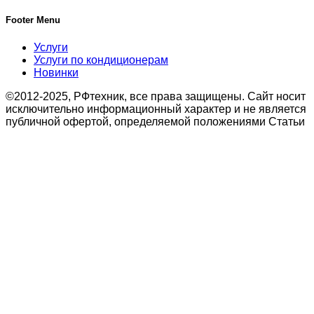
Footer Menu
Услуги
Услуги по кондиционерам
Новинки
©2012-2025, РФтехник, все права защищены. Сайт носит
исключительно информационный характер и не является
публичной офертой, определяемой положениями Статьи
437 Гражданского кодекса Российской Федерации. В
связи с этим просьба уточнять цены в офисе или по
телефону.
Поиск
Кондиционирование
системы настенного типа
Мобильные кондиционеры
Бытовые кондиционеры
Сплит
Мульти сплит
Тепловые насосы воздух
Тепловые насосы
Бытовая приточная вентиляция