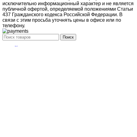
исключительно информационный характер и не является
публичной офертой, определяемой положениями Статьи
437 Гражданского кодекса Российской Федерации. В
связи с этим просьба уточнять цены в офисе или по
телефону.
Поиск
Кондиционирование
системы настенного типа
Мобильные кондиционеры
Бытовые кондиционеры
Сплит
Мульти сплит
Тепловые насосы воздух
Тепловые насосы
Бытовая приточная вентиляция
вытяжные установки
Компактные моноблочные приточные
Мульти сплит
системы
системы свободной компоновки
Корзина
Закрыть