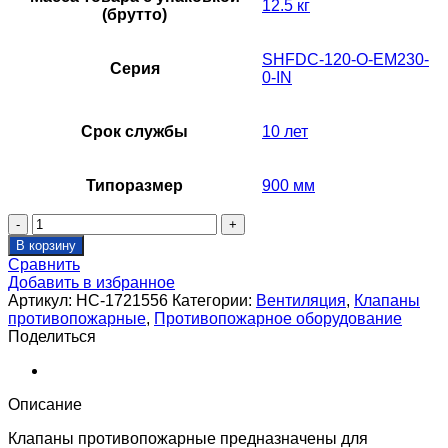
12.5 кг
(брутто)
SHFDC-120-O-EM230-
Серия
0-IN
Срок службы
10 лет
Типоразмер
900 мм
Количество
товара
В корзину
Клапан
Сравнить
противопожарный
Добавить в избранное
SHUFT
Артикул:
НС-1721556
Категории:
Вентиляция
,
Клапаны
SHFDC-
противопожарные
,
Противопожарное оборудование
120-
Поделиться
O-
500_900-
MBE230-
0-
Описание
IN-
0-
Клапаны противопожарные предназначены для