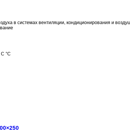
здуха в системах вентиляции, кондиционирования и возду
вание
 С °С
600×250