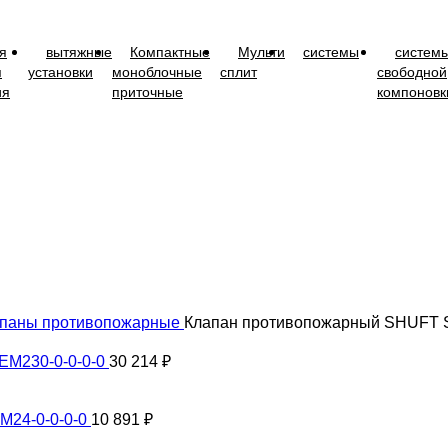
я
вытяжные
Компактные
Мульти
системы
систем
я
установки
моноблочные
сплит
свободной
ия
приточные
компоновк
паны противопожарные
Клапан противопожарный SHUFT S
EM230-0-0-0-0
30 214
₽
M24-0-0-0-0
10 891
₽