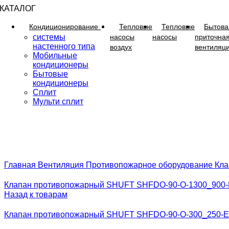
КАТАЛОГ
Кондиционирование
Тепловые
Тепловые
Бытова
системы
насосы
насосы
приточна
настенного типа
воздух
вентиляц
Мобильные
кондиционеры
Бытовые
кондиционеры
Сплит
Мульти сплит
Главная
Вентиляция
Противопожарное оборудование
Кла
Клапан противопожарный SHUFT SHFDO-90-O-1300_900-
Назад к товарам
Клапан противопожарный SHUFT SHFDO-90-O-300_250-E