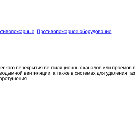
отивопожарные
,
Противопожарное оборудование
ского перекрытия вентиляционных каналов или проемов в
водымной вентиляции, а также в системах для удаления г
жаротушения