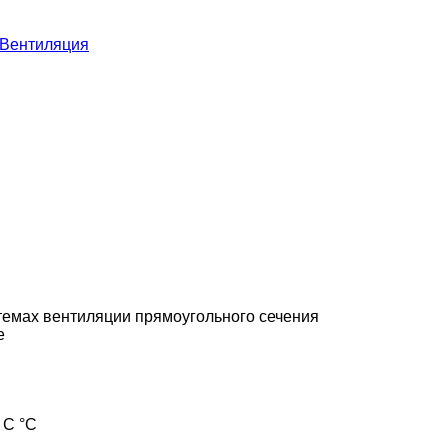
Вентиляция
темах вентиляции прямоугольного сечения
е
 С °С