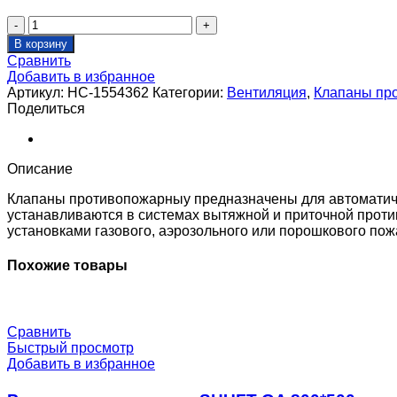
Количество
товара
В корзину
Клапан
Сравнить
противопожарный
Добавить в избранное
SHUFT
Артикул:
НС-1554362
Категории:
Вентиляция
,
Клапаны пр
SHFDO-
Поделиться
90-
O-
1200_1200-
EM24-
Описание
0-
0-
Клапаны противопожарныу предназначены для автоматиче
0-
устанавливаются в системах вытяжной и приточной проти
0
установками газового, аэрозольного или порошкового по
Похожие товары
Сравнить
Быстрый просмотр
Добавить в избранное