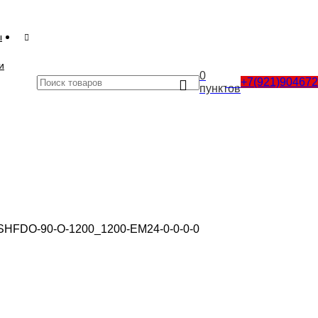
ы
и
0
+7(921)90467
0
₽
пунктов
HFDO-90-O-1200_1200-EM24-0-0-0-0