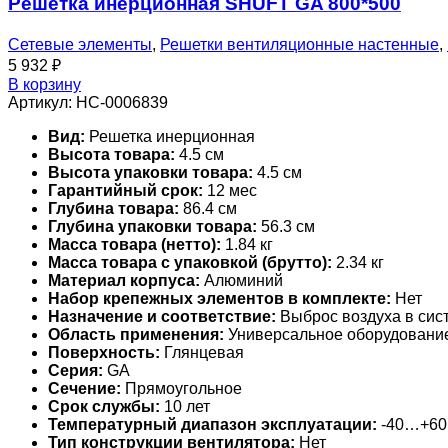
Решетка инерционная SHUFT GA 800*500
Сетевые элементы
,
Решетки вентиляционные настенные
,
5 932
₽
В корзину
Артикул:
НС-0006839
Вид:
Решетка инерционная
Высота товара:
4.5 см
Высота упаковки товара:
4.5 см
Гарантийный срок:
12 мес
Глубина товара:
86.4 см
Глубина упаковки товара:
56.3 см
Масса товара (нетто):
1.84 кг
Масса товара с упаковкой (брутто):
2.34 кг
Материал корпуса:
Алюминий
Набор крепежных элементов в комплекте:
Нет
Назначение и соответствие:
Выброс воздуха в сис
Область применения:
Универсальное оборудовани
Поверхность:
Глянцевая
Серия:
GA
Сечение:
Прямоугольное
Срок службы:
10 лет
Температурный диапазон эксплуатации:
-40…+60
Тип конструкции вентилятора:
Нет