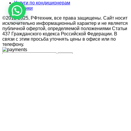
Услуги по кондиционерам
Новинки
©2012-2025, РФтехник, все права защищены. Сайт носит
исключительно информационный характер и не является
публичной офертой, определяемой положениями Статьи
437 Гражданского кодекса Российской Федерации. В
связи с этим просьба уточнять цены в офисе или по
телефону.
Поиск
Кондиционирование
системы настенного типа
Мобильные кондиционеры
Бытовые кондиционеры
Сплит
Мульти сплит
Тепловые насосы воздух
Тепловые насосы
Бытовая приточная вентиляция
вытяжные установки
Компактные моноблочные приточные
Мульти сплит
системы