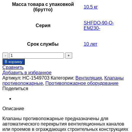
Масса товара с упаковкой
10.5 кг
(брутто)
SHFDO-90-O-
Серия
EM230-
Срок службы
10 лет
Количество
товара
В корзину
Клапан
Сравнить
противопожарный
Добавить в избранное
SHUFT
Артикул:
НС-1549703
Категории:
Вентиляция
,
Клапаны
SHFDO-
противопожарные
,
Противопожарное оборудование
90-
Поделиться
O-
450_400-
EM230-
0-
Описание
0-
0-
Клапаны противопожарные предназначены для
0
автоматического перекрытия вентиляционных каналов
или проемов в ограждающих строительных конструкциях