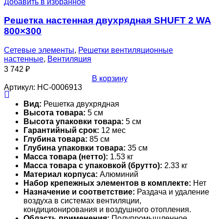
Добавить в избранное
Решетка настенная двухрядная SHUFT 2 WA
800×300
Сетевые элементы
,
Решетки вентиляционные
настенные
,
Вентиляция
3 742
₽
В корзину
Артикул:
НС-0006913
Вид:
Решетка двухрядная
Высота товара:
5 см
Высота упаковки товара:
5 см
Гарантийный срок:
12 мес
Глубина товара:
85 см
Глубина упаковки товара:
35 см
Масса товара (нетто):
1.53 кг
Масса товара с упаковкой (брутто):
2.33 кг
Материал корпуса:
Алюминий
Набор крепежных элементов в комплекте:
Нет
Назначение и соответствие:
Раздача и удаление
воздуха в системах вентиляции,
кондиционирования и воздушного отопления.
Область применения:
Полупромышленное