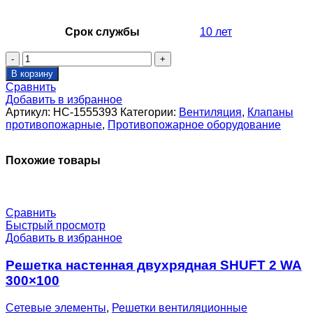
Срок службы
10 лет
Количество
товара
В корзину
Клапан
Сравнить
противопожарный
Добавить в избранное
SHUFT
Артикул:
НС-1555393
Категории:
Вентиляция
,
Клапаны
SHSD-
противопожарные
,
Противопожарное оборудование
120-
O-
1250_500-
Похожие товары
EM24-
F1-
IN-
0-
Сравнить
0
Быстрый просмотр
Добавить в избранное
Решетка настенная двухрядная SHUFT 2 WA
300×100
Сетевые элементы
,
Решетки вентиляционные