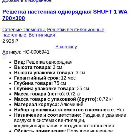
Добавить в избранное
Решетка настенная однорядная SHUFT 1 WA
700×300
Сетевые элементы
,
Решетки вентиляционные
настенные
,
Вентиляция
2 925
₽
В корзину
Артикул:
НС-0006941
Вид:
Решетка однорядная
Высота товара:
3 см
Высота упаковки товара:
3 см
Гарантийный срок:
12 мес
Глубина товара:
75 см
Глубина упаковки товара:
35 см
Масса товара (нетто):
0.72 кг
Масса товара с упаковкой (брутто):
0.72 кг
Материал корпуса:
Алюминий
Набор крепежных элементов в комплекте:
Нет
Назначение и соответствие:
Раздача и удаление
воздуха в системах вентиляции,
кондиционирования и воздушного отопления.
Область применения:
Полупромышленное