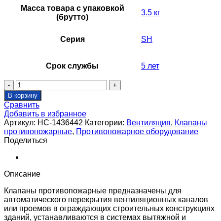
Масса товара с упаковкой
3.5 кг
(брутто)
Серия
SH
Срок службы
5 лет
Количество
товара
В корзину
Решетка
Сравнить
декоративная
Добавить в избранное
для
Артикул:
НС-1436442
Категории:
Вентиляция
,
Клапаны
клапана
противопожарные
,
Противопожарное оборудование
SHUFT
Поделиться
SH
700*700
Описание
Клапаны противопожарные предназначены для
автоматического перекрытия вентиляционных каналов
или проемов в ограждающих строительных конструкциях
зданий, устанавливаются в системах вытяжной и