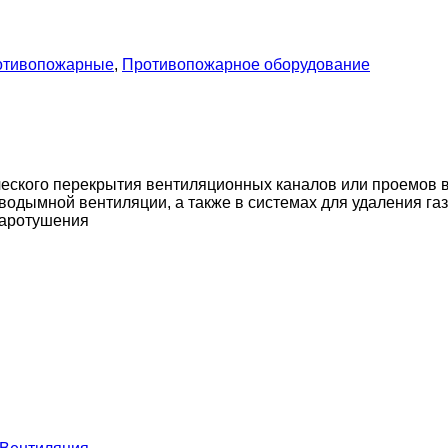
отивопожарные
,
Противопожарное оборудование
ского перекрытия вентиляционных каналов или проемов в
водымной вентиляции, а также в системах для удаления г
жаротушения