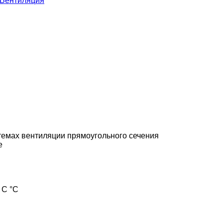
Вентиляция
темах вентиляции прямоугольного сечения
е
 С °С