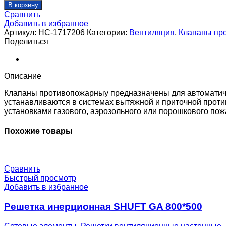
товара
В корзину
Решетка
Сравнить
стеновая
Добавить в избранное
для
Артикул:
НС-1717206
Категории:
Вентиляция
,
Клапаны пр
клапана
Поделиться
SHUFT
SH
1500_600
Описание
Клапаны противопожарныу предназначены для автоматиче
устанавливаются в системах вытяжной и приточной проти
установками газового, аэрозольного или порошкового по
Похожие товары
Сравнить
Быстрый просмотр
Добавить в избранное
Решетка инерционная SHUFT GA 800*500