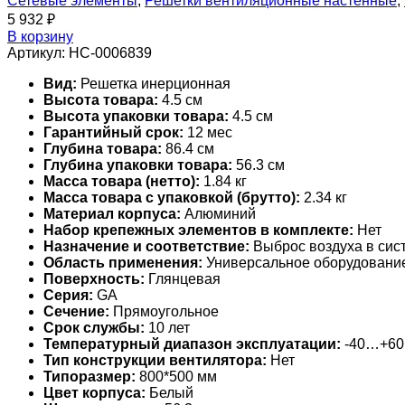
Сетевые элементы
,
Решетки вентиляционные настенные
,
5 932
₽
В корзину
Артикул:
НС-0006839
Вид:
Решетка инерционная
Высота товара:
4.5 см
Высота упаковки товара:
4.5 см
Гарантийный срок:
12 мес
Глубина товара:
86.4 см
Глубина упаковки товара:
56.3 см
Масса товара (нетто):
1.84 кг
Масса товара с упаковкой (брутто):
2.34 кг
Материал корпуса:
Алюминий
Набор крепежных элементов в комплекте:
Нет
Назначение и соответствие:
Выброс воздуха в сис
Область применения:
Универсальное оборудовани
Поверхность:
Глянцевая
Серия:
GA
Сечение:
Прямоугольное
Срок службы:
10 лет
Температурный диапазон эксплуатации:
-40…+60
Тип конструкции вентилятора:
Нет
Типоразмер:
800*500 мм
Цвет корпуса:
Белый