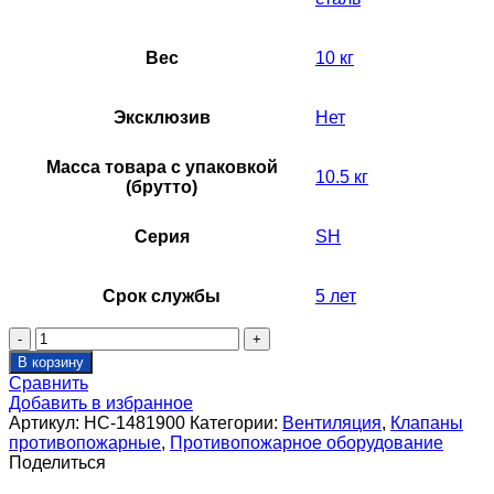
Вес
10 кг
Эксклюзив
Нет
Масса товара с упаковкой
10.5 кг
(брутто)
Серия
SH
Срок службы
5 лет
Количество
товара
В корзину
Решетка
Сравнить
стеновая
Добавить в избранное
для
Артикул:
НС-1481900
Категории:
Вентиляция
,
Клапаны
клапана
противопожарные
,
Противопожарное оборудование
SHUFT
Поделиться
SH