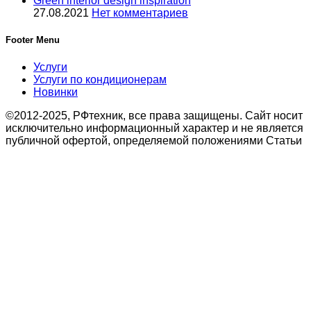
Green interior design inspiration
27.08.2021
Нет комментариев
Footer Menu
Услуги
Услуги по кондиционерам
Новинки
©2012-2025, РФтехник, все права защищены. Сайт носит
исключительно информационный характер и не является
публичной офертой, определяемой положениями Статьи
437 Гражданского кодекса Российской Федерации. В
связи с этим просьба уточнять цены в офисе или по
телефону.
Поиск
Кондиционирование
системы настенного типа
Мобильные кондиционеры
Бытовые кондиционеры
Сплит
Мульти сплит
Тепловые насосы воздух